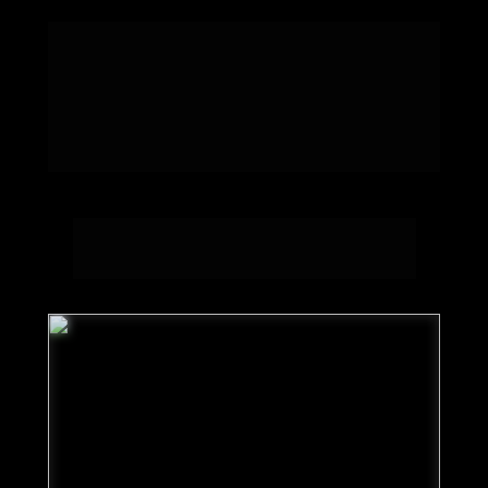
CONHEÇA O MÉTODO QUE PERMITE QUE 
PESSOAS SEM CRIATIVIDADE, TÍMIDAS E 
COM ROTINAS MUITO CORRIDAS, 
CONSIGAM PRODUZIR CONTEÚDO EM 8 
MINUTOS, TENDO O MÁXIMO DE ALCANCE 
E AUMENTANDO SEU FATURAMENTO
*Garanta que o seu esteja ligado para para ver a aula sobre o  
Alcance Oculto
.
Importante: 
 Se sair da página, seu progresso na aula será 
reiniciado